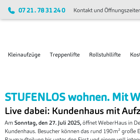
07 21 . 78 31 24 0
Kontakt und Öffnungszeite
Kleinaufzüge
Treppenlifte
Rollstuhllifte
Kos
STUFENLOS wohnen. Mit We
Live dabei: Kundenhaus mit Auf
Am
Sonntag, den 27. Juli 2025,
öffnet WeberHaus in Det
Kundenhaus. Besucher können das rund 190 m² große Ei
Raumaufteilung bis unter den First und einem voll integ