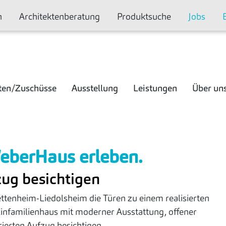
n
Architektenberatung
Produktsuche
Jobs
ten/Zuschüsse
Ausstellung
Leistungen
Über un
berHaus erleben.
zug besichtigen
tenheim-Liedolsheim die Türen zu einem realisierten
nfamilienhaus mit moderner Ausstattung, offener
rierten Aufzug besichtigen.