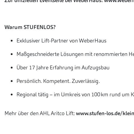
Zur offiziellen Eventseite bei WeberHaus:
www.weberh
Warum STUFENLOS?
Exklusiver Lift-Partner von WeberHaus
Maßgeschneiderte Lösungen mit renommierten He
Über 17 Jahre Erfahrung im Aufzugsbau
Persönlich. Kompetent. Zuverlässig.
Regional tätig – im Umkreis von 100 km rund um K
Mehr über den AHL Aritco Lift:
www.stufen-los.de/klei