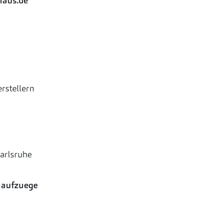
aus.de
rstellern
arlsruhe
naufzuege