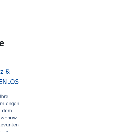
e
nz &
FENLOS
Ihre
 im engen
d dem
Know-how
levanten
 sie