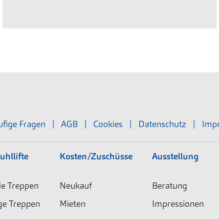
fige Fragen
|
AGB
|
Cookies
|
Datenschutz
|
Imp
uhllifte
Kosten/Zuschüsse
Ausstellung
e Treppen
Neukauf
Beratung
ge Treppen
Mieten
Impressionen