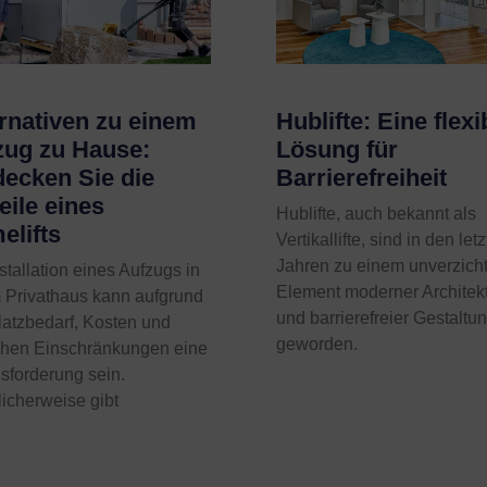
rnativen zu einem
Hublifte: Eine flexi
zug zu Hause:
Lösung für
decken Sie die
Barrierefreiheit
eile eines
Hublifte, auch bekannt als
elifts
Vertikallifte, sind in den let
Jahren zu einem unverzich
stallation eines Aufzugs in
Element moderner Architek
 Privathaus kann aufgrund
und barrierefreier Gestaltu
latzbedarf, Kosten und
geworden.
chen Einschränkungen eine
sforderung sein.
licherweise gibt