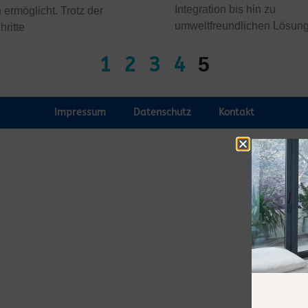
Integration bis hin zu
ermöglicht. Trotz der
umweltfreundlichen Lösun
hritte
1
2
3
4
5
Impressum
Datenschutz
Kontakt