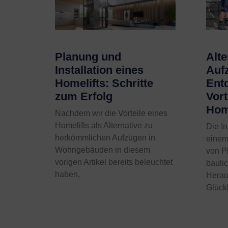
Planung und
Alte
Installation eines
Auf
Homelifts: Schritte
Ent
zum Erfolg
Vort
Hom
Nachdem wir die Vorteile eines
Homelifts als Alternative zu
Die In
herkömmlichen Aufzügen in
einem
Wohngebäuden in diesem
von P
vorigen Artikel bereits beleuchtet
bauli
haben,
Herau
Glück